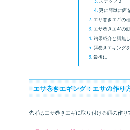
ステップ３
更に簡単に餌
エサ巻きエギの
エサ巻きエギの
釣果紹介と餌無
餌巻きエギング
最後に
エサ巻きエギング：エサの作り
先ずはエサ巻きエギに取り付ける餌の作り