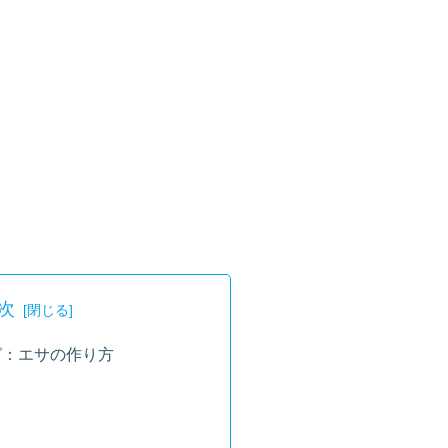
次
グ：エサの作り方