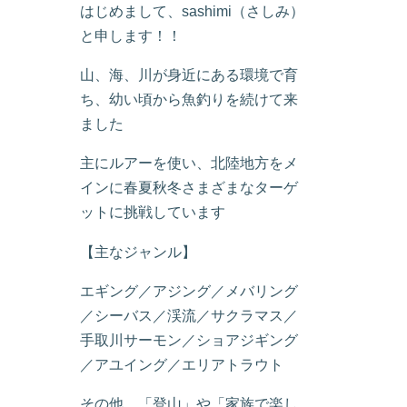
はじめまして、sashimi（さしみ）
と申します！！
山、海、川が身近にある環境で育
ち、幼い頃から魚釣りを続けて来
ました
主にルアーを使い、北陸地方をメ
インに春夏秋冬さまざまなターゲ
ットに挑戦しています
【主なジャンル】
エギング／アジング／メバリング
／シーバス／渓流／サクラマス／
手取川サーモン／ショアジギング
／アユイング／エリアトラウト
その他、「登山」や「家族で楽し