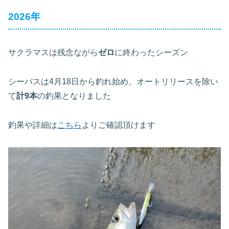
2026年
サクラマスは残念ながら
ゼロ
に終わったシーズン
シーバスは4月18日から釣れ始め、オートリリースを除い
て
計
9
本
の釣果となりました
釣果や詳細は
こちら
よりご確認頂けます