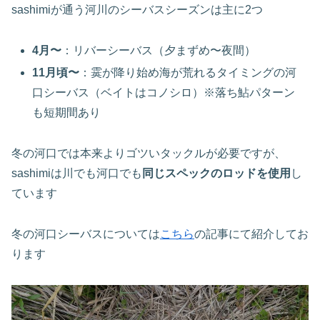
sashimiが通う河川のシーバスシーズンは主に2つ
4月〜
：リバーシーバス（夕まずめ〜夜間）
11月頃〜
：霙が降り始め海が荒れるタイミングの河
口シーバス（ベイトはコノシロ）※落ち鮎パターン
も短期間あり
冬の河口では本来よりゴツいタックルが必要ですが、
sashimiは川でも河口でも
同じスペックのロッドを使用
し
ています
冬の河口シーバスについては
こちら
の記事にて紹介してお
ります