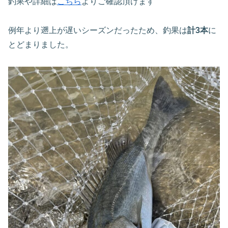
釣果や詳細は
こちら
よりご確認頂けます
例年より遡上が遅いシーズンだったため、釣果は
計3本
に
とどまりました。