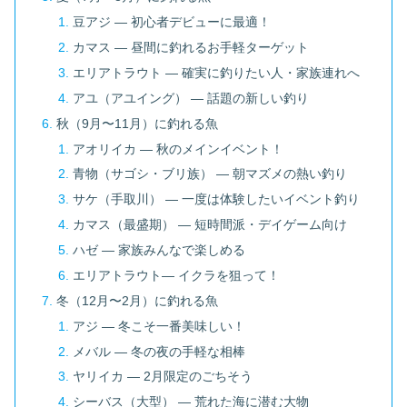
豆アジ ― 初心者デビューに最適！
カマス ― 昼間に釣れるお手軽ターゲット
エリアトラウト ― 確実に釣りたい人・家族連れへ
アユ（アユイング） ― 話題の新しい釣り
秋（9月〜11月）に釣れる魚
アオリイカ ― 秋のメインイベント！
青物（サゴシ・ブリ族） ― 朝マズメの熱い釣り
サケ（手取川） ― 一度は体験したいイベント釣り
カマス（最盛期） ― 短時間派・デイゲーム向け
ハゼ ― 家族みんなで楽しめる
エリアトラウト― イクラを狙って！
冬（12月〜2月）に釣れる魚
アジ ― 冬こそ一番美味しい！
メバル ― 冬の夜の手軽な相棒
ヤリイカ ― 2月限定のごちそう
シーバス（大型） ― 荒れた海に潜む大物