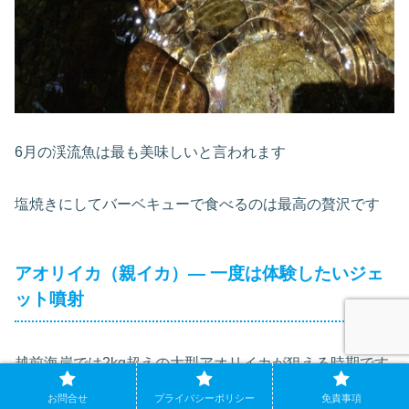
6月の渓流魚は最も美味しいと言われます
塩焼きにしてバーベキューで食べるのは最高の贅沢です
アオリイカ（親イカ）― 一度は体験したいジェ
ット噴射
越前海岸では2kg超えの大型アオリイカが狙える時期です
お問合せ
プライバシーポリシー
免責事項