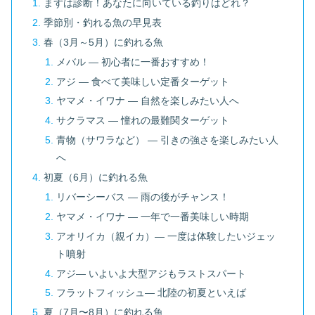
まずは診断！あなたに向いている釣りはどれ？
季節別・釣れる魚の早見表
春（3月～5月）に釣れる魚
メバル ― 初心者に一番おすすめ！
アジ ― 食べて美味しい定番ターゲット
ヤマメ・イワナ ― 自然を楽しみたい人へ
サクラマス ― 憧れの最難関ターゲット
青物（サワラなど） ― 引きの強さを楽しみたい人
へ
初夏（6月）に釣れる魚
リバーシーバス ― 雨の後がチャンス！
ヤマメ・イワナ ― 一年で一番美味しい時期
アオリイカ（親イカ）― 一度は体験したいジェッ
ト噴射
アジ― いよいよ大型アジもラストスパート
フラットフィッシュ― 北陸の初夏といえば
夏（7月〜8月）に釣れる魚