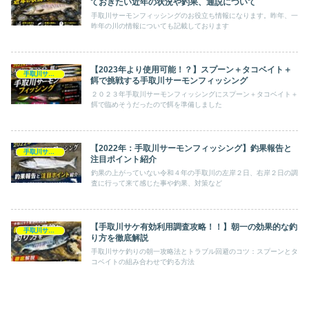
ておきたい近年の状況や釣果、通説について
手取川サーモンフィッシングのお役立ち情報になります。昨年、一
昨年の川の情報についても記載しております
【2023年より使用可能！？】スプーン＋タコベイト＋
手取川サーモンフィッシング
餌で挑戦する手取川サーモンフィッシング
２０２３年手取川サーモンフィッシングにスプーン＋タコベイト＋
餌で臨めそうだったので餌を準備しました
【2022年：手取川サーモンフィッシング】釣果報告と
手取川サーモンフィッシング
注目ポイント紹介
釣果の上がっていない令和４年の手取川の左岸２日、右岸２日の調
査に行って来て感じた事や釣果、対策など
【手取川サケ有効利用調査攻略！！】朝一の効果的な釣
手取川サーモンフィッシング
り方を徹底解説
手取川サケ釣りの朝一攻略法とトラブル回避のコツ：スプーンとタ
コベイトの組み合わせで釣る方法