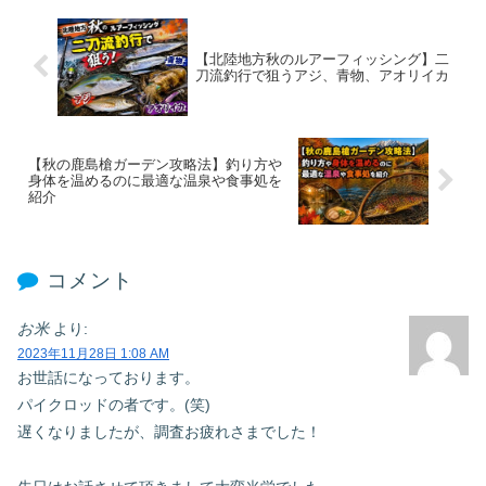
【北陸地方秋のルアーフィッシング】二
刀流釣行で狙うアジ、青物、アオリイカ
【秋の鹿島槍ガーデン攻略法】釣り方や
身体を温めるのに最適な温泉や食事処を
紹介
コメント
お米
より:
2023年11月28日 1:08 AM
お世話になっております。
パイクロッドの者です。(笑)
遅くなりましたが、調査お疲れさまでした！