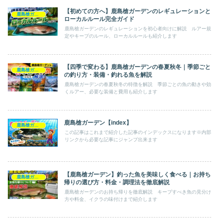
【初めての方へ】鹿島槍ガーデンのレギュレーションと
鹿島槍ガーデン
ローカルルール完全ガイド
鹿島槍ガーデンのレギュレーションを初心者向けに解説 ルアー規
定やキープのルール、ローカルルールも紹介します
【四季で変わる】鹿島槍ガーデンの春夏秋冬｜季節ごと
鹿島槍ガーデン
の釣り方・装備・釣れる魚を解説
鹿島槍ガーデンの春夏秋冬の特徴を解説 季節ごとの魚の動きや効
くルアー、必要な装備と費用も紹介します
鹿島槍ガーデン【index】
鹿島槍ガーデン
この記事はこれまで紹介した記事のインデックスになります※内部
リンクから必要な記事にジャンプ出来ます
【鹿島槍ガーデン】釣った魚を美味しく食べる｜お持ち
鹿島槍ガーデン
帰りの選び方・料金・調理法を徹底解説
鹿島槍ガーデンのお持ち帰りを徹底解説 キープすべき魚の見分け
方や料金、イクラの味付けまで紹介します