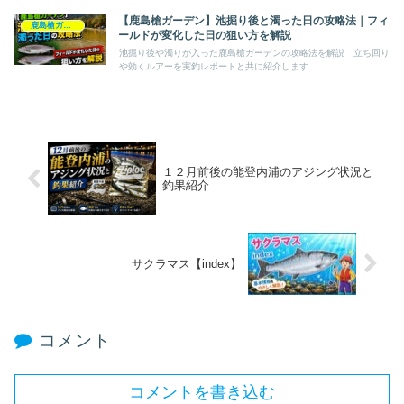
【鹿島槍ガーデン】池掘り後と濁った日の攻略法｜フィ
鹿島槍ガーデン
ールドが変化した日の狙い方を解説
池掘り後や濁りが入った鹿島槍ガーデンの攻略法を解説 立ち回り
や効くルアーを実釣レポートと共に紹介します
１２月前後の能登内浦のアジング状況と
釣果紹介
サクラマス【index】
コメント
コメントを書き込む