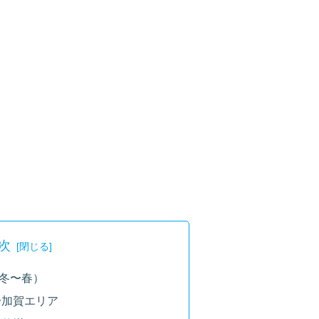
次
冬〜春）
〜加賀エリア