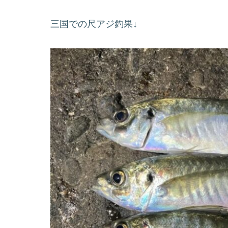
三国での尺アジ釣果↓