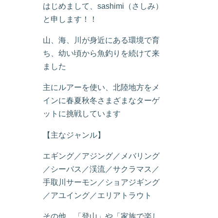
はじめまして、sashimi（さしみ）
と申します！！
山、海、川が身近にある環境で育
ち、幼い頃から魚釣りを続けて来
ました
主にルアーを使い、北陸地方をメ
インに春夏秋冬さまざまなターゲ
ットに挑戦しています
【主なジャンル】
エギング／アジング／メバリング
／シーバス／渓流／サクラマス／
手取川サーモン／ショアジギング
／アユイング／エリアトラウト
その他、「登山」や「家族で楽し